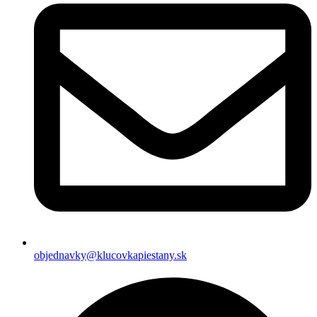
objednavky@klucovkapiestany.sk