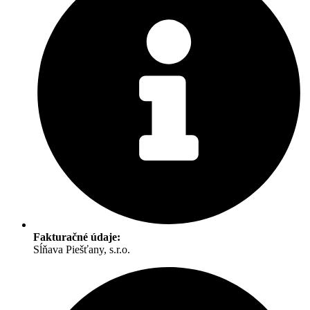
Fakturačné údaje:
Sĺňava Piešťany, s.r.o.