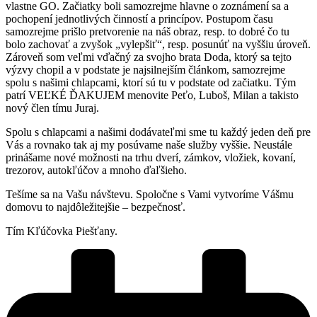
vlastne GO. Začiatky boli samozrejme hlavne o zoznámení sa a
pochopení jednotlivých činností a princípov. Postupom času
samozrejme prišlo pretvorenie na náš obraz, resp. to dobré čo tu
bolo zachovať a zvyšok „vylepšiť“, resp. posunúť na vyššiu úroveň.
Zároveň som veľmi vďačný za svojho brata Doda, ktorý sa tejto
výzvy chopil a v podstate je najsilnejším článkom, samozrejme
spolu s našimi chlapcami, ktorí sú tu v podstate od začiatku. Tým
patrí VEĽKÉ ĎAKUJEM menovite Peťo, Luboš, Milan a takisto
nový člen tímu Juraj.
Spolu s chlapcami a našimi dodávateľmi sme tu každý jeden deň pre
Vás a rovnako tak aj my posúvame naše služby vyššie. Neustále
prinášame nové možnosti na trhu dverí, zámkov, vložiek, kovaní,
trezorov, autokľúčov a mnoho ďaľšieho.
Tešíme sa na Vašu návštevu. Spoločne s Vami vytvoríme Vášmu
domovu to najdôležitejšie – bezpečnosť.
Tím Kľúčovka Piešťany.