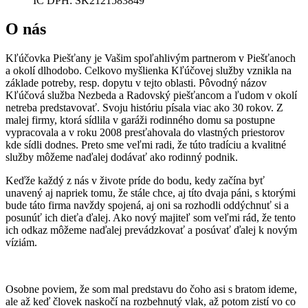
IČ DPH: SK2121583849
O nás
Kľúčovka Piešťany je Vašim spoľahlivým partnerom v Piešťanoch
a okolí dlhodobo. Celkovo myšlienka Kľúčovej služby vznikla na
základe potreby, resp. dopytu v tejto oblasti. Pôvodný názov
Kľúčová služba Nezbeda a Radovský piešťancom a ľudom v okolí
netreba predstavovať. Svoju históriu písala viac ako 30 rokov. Z
malej firmy, ktorá sídlila v garáži rodinného domu sa postupne
vypracovala a v roku 2008 presťahovala do vlastných priestorov
kde sídli dodnes. Preto sme veľmi radi, že túto tradíciu a kvalitné
služby môžeme naďalej dodávať ako rodinný podnik.
Keďže každý z nás v živote príde do bodu, kedy začína byť
unavený aj napriek tomu, že stále chce, aj títo dvaja páni, s ktorými
bude táto firma navždy spojená, aj oni sa rozhodli oddýchnuť si a
posunúť ich dieťa ďalej. Ako nový majiteľ som veľmi rád, že tento
ich odkaz môžeme naďalej prevádzkovať a posúvať ďalej k novým
víziám.
Osobne poviem, že som mal predstavu do čoho asi s bratom ideme,
ale až keď človek naskočí na rozbehnutý vlak, až potom zistí vo co