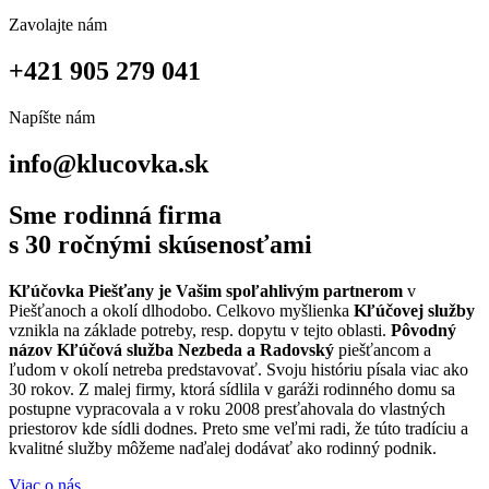
Zavolajte nám
+421 905 279 041
Napíšte nám
info@klucovka.sk
Sme
rodinná firma
s
30 ročnými
skúsenosťami
Kľúčovka Piešťany je Vašim spoľahlivým partnerom
v
Piešťanoch a okolí dlhodobo. Celkovo myšlienka
Kľúčovej služby
vznikla na základe potreby, resp. dopytu v tejto oblasti.
Pôvodný
názov Kľúčová služba Nezbeda a Radovský
piešťancom a
ľudom v okolí netreba predstavovať. Svoju históriu písala viac ako
30 rokov. Z malej firmy, ktorá sídlila v garáži rodinného domu sa
postupne vypracovala a v roku 2008 presťahovala do vlastných
priestorov kde sídli dodnes. Preto sme veľmi radi, že túto tradíciu a
kvalitné služby môžeme naďalej dodávať ako rodinný podnik.
Viac o nás